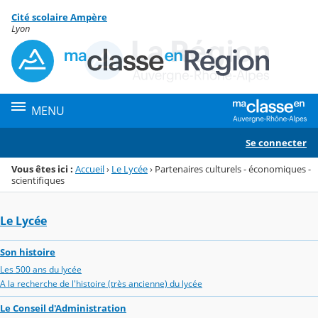
Panneau de gestion des cookies
Cité scolaire Ampère
Menu de la rubrique
Contenu
Lyon
MENU
Se connecter
Vous êtes ici :
Accueil
›
Le Lycée
›
Partenaires culturels - économiques -
scientifiques
Le Lycée
Son histoire
Les 500 ans du lycée
A la recherche de l'histoire (très ancienne) du lycée
Le Conseil d'Administration