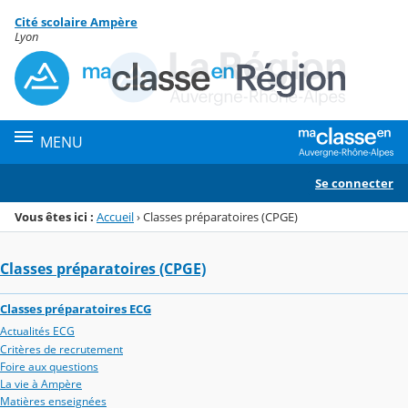
Panneau de gestion des cookies
Cité scolaire Ampère
Menu de la rubrique
Contenu
Lyon
MENU
Se connecter
Vous êtes ici :
Accueil
›
Classes préparatoires (CPGE)
Classes préparatoires (CPGE)
Classes préparatoires ECG
Actualités ECG
Critères de recrutement
Foire aux questions
La vie à Ampère
Matières enseignées