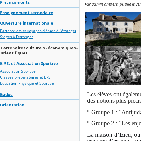
Financements
Par admin ampere, publié le ven
Enseignement secondaire
Ouverture internationale
Partenariats et voyages d'étude à l'étranger
Stages à l'étranger
Partenaires culturels - économiques -
scientifiques
E.P.S. et Association Sportive
Association Sportive
Classes préparatoires et EPS
Education Physique et Sportive
Les élèves ont égaleme
Esidoc
des notions plus précis
Orientation
° Groupe 1 : "Antijud
° Groupe 2 : "Les en
La maison d’Izieu, ou
centaine d’enfants juif