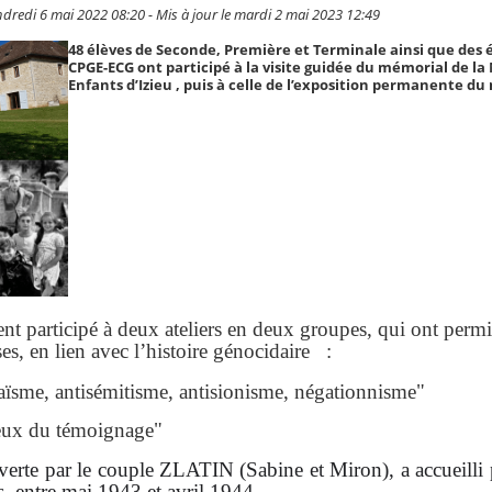
dredi 6 mai 2022 08:20 - Mis à jour le mardi 2 mai 2023 12:49
48 élèves de Seconde, Première et Terminale ainsi que des 
CPGE-ECG ont participé à la visite guidée du mémorial de la
Enfants d’Izieu , puis à celle de l’exposition permanente du
nt participé à deux ateliers en deux groupes, qui ont permis
es, en lien avec l’histoire génocidaire :
aïsme, antisémitisme, antisionisme, négationnisme"
jeux du témoignage"
verte par le couple ZLATIN (Sabine et Miron), a accueilli
s, entre mai 1943 et avril 1944.