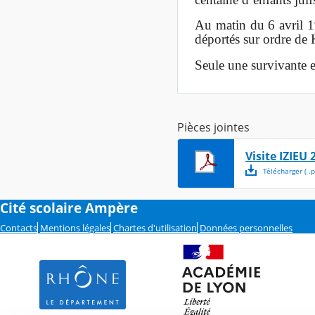
Au matin du 6 avril 19
déportés sur ordre de
Seule une survivante 
Pièces jointes
Visite IZIEU 
Télécharger
( .
p
Cité scolaire Ampère
Contacts
Mentions légales
Chartes d'utilisation
Données personnelles