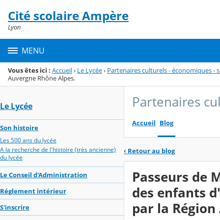
Panneau de gestion des cookies
Cité scolaire Ampère
Menu de la rubrique
Contenu
Lyon
MENU
Vous êtes ici :
Accueil
›
Le Lycée
›
Partenaires culturels - économiques - s
Auvergne Rhône Alpes.
Partenaires cu
Le Lycée
Accueil
Blog
Son histoire
Les 500 ans du lycée
A la recherche de l'histoire (très ancienne)
‹
Retour au blog
du lycée
Passeurs de M
Le Conseil d'Administration
des enfants d
Réglement intérieur
par la Région
S'inscrire