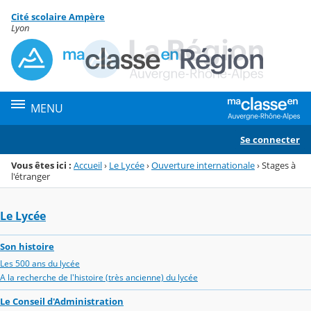
Panneau de gestion des cookies
Cité scolaire Ampère
Menu de la rubrique
Contenu
Lyon
MENU
Se connecter
Vous êtes ici :
Accueil
›
Le Lycée
›
Ouverture internationale
›
Stages à
l'étranger
Le Lycée
Son histoire
Les 500 ans du lycée
A la recherche de l'histoire (très ancienne) du lycée
Le Conseil d'Administration