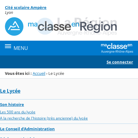
Panneau de gestion des cookies
Cité scolaire Ampère
Menu de la rubrique
Contenu
Lyon
MENU
Se connecter
Vous êtes ici :
Accueil
›
Le Lycée
Le Lycée
Son histoire
Les 500 ans du lycée
A la recherche de l'histoire (très ancienne) du lycée
Le Conseil d'Administration