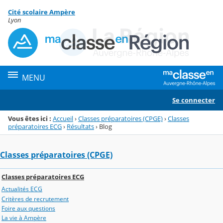
Panneau de gestion des cookies
Cité scolaire Ampère
Menu de la rubrique
Contenu
Lyon
MENU
Se connecter
Vous êtes ici :
Accueil
›
Classes préparatoires (CPGE)
›
Classes
préparatoires ECG
›
Résultats
›
Blog
Classes préparatoires (CPGE)
Classes préparatoires ECG
Actualités ECG
Critères de recrutement
Foire aux questions
La vie à Ampère