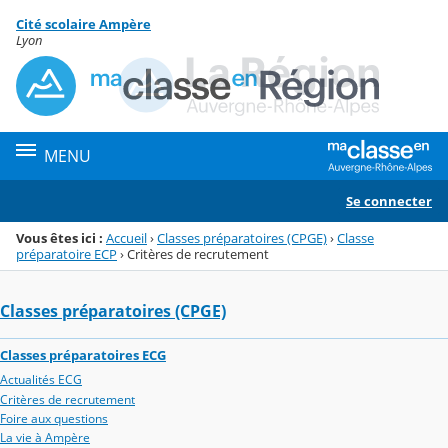
Panneau de gestion des cookies
Cité scolaire Ampère
Menu de la rubrique
Contenu
Lyon
MENU
Se connecter
Vous êtes ici :
Accueil
›
Classes préparatoires (CPGE)
›
Classe
préparatoire ECP
›
Critères de recrutement
Classes préparatoires (CPGE)
Classes préparatoires ECG
Actualités ECG
Critères de recrutement
Foire aux questions
La vie à Ampère