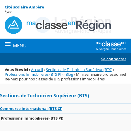
Panneau de gestion des cookies
Cité scolaire Ampère
Menu de la rubrique
Contenu
Lyon
MENU
Se connecter
Vous êtes ici :
Accueil
›
Sections de Technicien Supérieur (BTS)
›
Professions Immobilières (BTS PI)
›
Blog
›
Mini séminaire professionnel
Re/Max pour nos classes de BTS professions immobilières
Sections de Technicien Supérieur (BTS)
Commerce international (BTS CI)
Professions Immobilières (BTS PI)